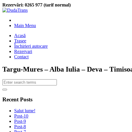
Rezervări:
0265 977 (tarif normal)
Main Menu
Acasă
Trasee
Închirieri autocare
Rezervari
Contact
Targu-Mures – Alba Iulia – Deva – Timisoa
Recent Posts
Salut lume!
Post-10
Post-9
Post-8
Post-7